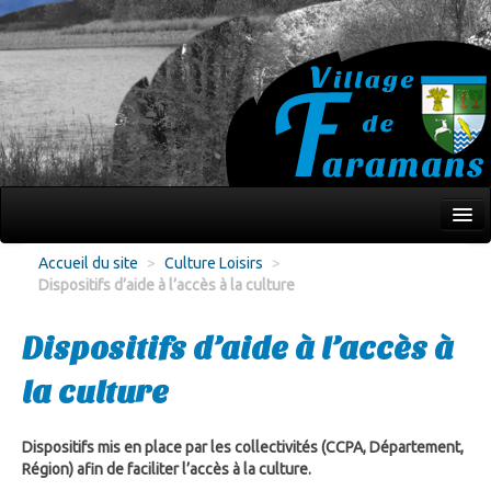
Mon village
Accueil du site
>
Culture Loisirs
>
Dispositifs d’aide à l’accès à la culture
Écoles Jeunesse
Culture Loisirs
Dispositifs d’aide à l’accès à
Associations
la culture
Environnement
Dispositifs mis en place par les collectivités (CCPA, Département,
Infos pratiques
Région) afin de faciliter l’accès à la culture.