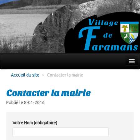
Mon village
Accueil du site
>
Contacter la mairie
Écoles Jeunesse
Contacter la mairie
Culture Loisirs
Publié le 8-01-2016
Associations
Environnement
Votre Nom
(obligatoire)
Infos pratiques