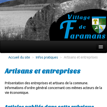
Mon village
Accueil du site
>
Infos pratiques
>
Artisans et entreprises
Écoles Jeunesse
Artisans et entreprises
Culture Loisirs
Associations
Présentation des entreprises et artisans de la commune.
Informations d’ordre général concernant ces mêmes acteurs de la
Environnement
vie économique.
Infos pratiques