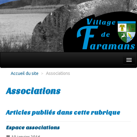
Mon village
Accueil du site
>
Associations
Écoles Jeunesse
Associations
Culture Loisirs
Associations
Articles publiés dans cette rubrique
Environnement
Espace associations
Infos pratiques