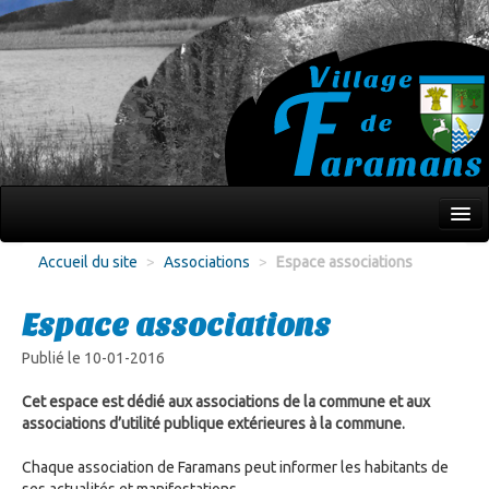
Mon village
Accueil du site
>
Associations
>
Espace associations
Écoles Jeunesse
Espace associations
Culture Loisirs
Publié le 10-01-2016
Associations
Cet espace est dédié aux associations de la commune et aux
Environnement
associations d’utilité publique extérieures à la commune.
Infos pratiques
Chaque association de Faramans peut informer les habitants de