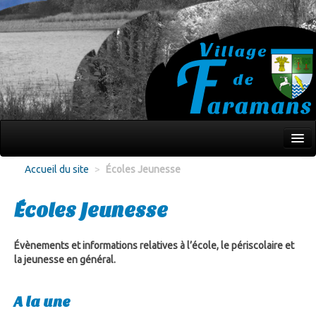
Mon village
Accueil du site
>
Écoles Jeunesse
Écoles Jeunesse
Écoles Jeunesse
Culture Loisirs
Associations
Évènements et informations relatives à l’école, le périscolaire et
la jeunesse en général.
Environnement
A la une
Infos pratiques