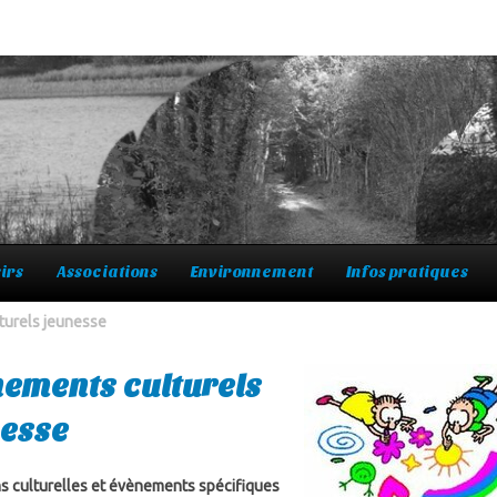
irs
Associations
Environnement
Infos pratiques
turels jeunesse
ements culturels
nesse
s culturelles et évènements spécifiques