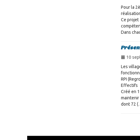
Pour la 2
réalisatio
Ce projet 
compétenc
Dans chaq
Présen
10 sep
Les villag
fonctionn
RPI (Reg
Effectifs
Créé en 1
maintenir
dont 72 (