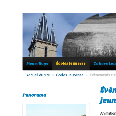
Mon village
Écoles Jeunesse
Culture Lois
Accueil du site
>
Écoles Jeunesse
>
Évènements cul
Évèn
Panorama
jeu
Animation