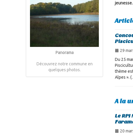
jeunesse.
Artic
Concou
Piscic
29 mar
Panorama
Du 25 mars
Découvrez notre commune en
Piscicult
quelques photos.
thème est
Alpes ». 
A la u
Le RPI 
Farama
20 mar