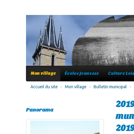
Mon village
Écoles Jeunesse
Culture Lois
Accueil du site
>
Mon village
>
Bulletin municipal
>
2019
Panorama
muni
201