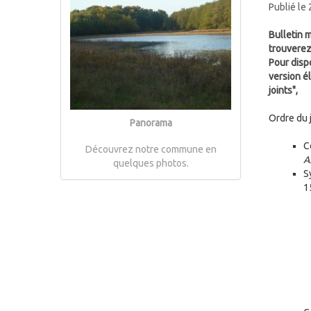
Publié le
Bulletin 
trouverez
Pour disp
version é
joints",
Ordre du j
Panorama
C
Découvrez notre commune en
A
quelques photos.
S
1