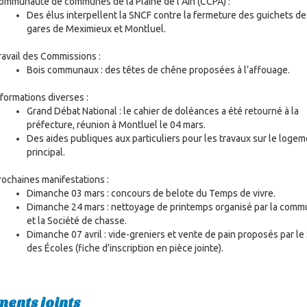
ommunauté de communes de la Plaine de l’Ain (CCPA) :
Des élus interpellent la SNCF contre la fermeture des guichets de
gares de Meximieux et Montluel.
ravail des Commissions :
Bois communaux : des têtes de chêne proposées à l’affouage.
nformations diverses :
Grand Débat National : le cahier de doléances a été retourné à la
préfecture, réunion à Montluel le 04 mars.
Des aides publiques aux particuliers pour les travaux sur le loge
principal.
rochaines manifestations :
Dimanche 03 mars : concours de belote du Temps de vivre.
Dimanche 24 mars : nettoyage de printemps organisé par la com
et la Société de chasse.
Dimanche 07 avril : vide-greniers et vente de pain proposés par le
des Écoles (fiche d’inscription en pièce jointe).
ents joints