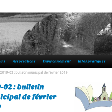
irs
Associations
Environnement
Infos pratiques
2019-02 : bulletin municipal de février 2019
-02 : bulletin
cipal de février
9