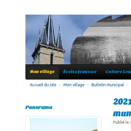
Mon village
Écoles Jeunesse
Culture Lois
Accueil du site
>
Mon village
>
Bulletin municipal
>
2021
Panorama
muni
Publié le