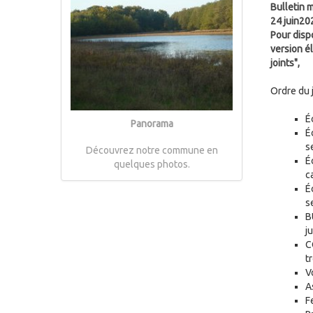
Bulletin 
24 juin20
Pour disp
version é
joints",
Ordre du j
É
Panorama
É
s
Découvrez notre commune en
É
quelques photos.
c
É
s
B
j
C
tr
V
A
F