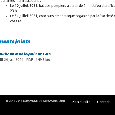
rochaines manifestations :
Le
10 juillet 2021
, bal des pompiers à partir de 21 h et feu d’artific
23 h.
Le
31 juillet 2021
, concours de pétanque organisé par la ’’société 
chasse".
ents joints
Bulletin municipal 2021-06
29 juin 2021
-
PDF
-
149.3 kio
© 2015-2016 COMMUNE DE FARAMANS (AIN)
Plan du site
Contact