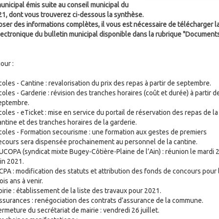
municipal émis suite au conseil municipal du
21, dont vous trouverez ci-dessous la synthèse.
oser des informations complètes, il vous est nécessaire de télécharger l
lectronique du bulletin municipal disponible dans la rubrique "Document
our :
coles - Cantine : revalorisation du prix des repas à partir de septembre.
coles - Garderie : révision des tranches horaires (coût et durée) à partir d
eptembre.
coles - eTicket : mise en service du portail de réservation des repas de la
antine et des tranches horaires de la garderie.
coles - Formation secourisme : une formation aux gestes de premiers
ecours sera dispensée prochainement au personnel de la cantine.
UCOPA (syndicat mixte Bugey-Côtière-Plaine de l’Ain) : réunion le mardi 
uin 2021.
CPA : modification des statuts et attribution des fonds de concours pour 
ois ans à venir.
oirie : établissement de la liste des travaux pour 2021.
ssurances : renégociation des contrats d’assurance de la commune.
ermeture du secrétariat de mairie : vendredi 26 juillet.