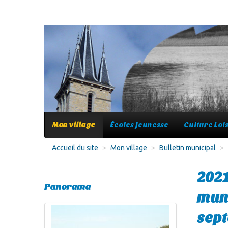
Mon village
Écoles Jeunesse
Culture Lois
Accueil du site
>
Mon village
>
Bulletin municipal
>
2021
Panorama
muni
sep