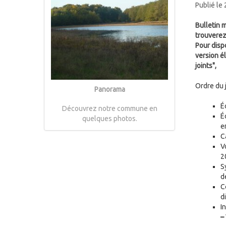
Publié le
Bulletin 
trouverez
Pour disp
version é
joints",
Ordre du j
Panorama
É
Découvrez notre commune en
É
quelques photos.
e
C
V
2
S
d
C
d
I
–