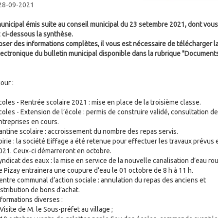
 28-09-2021
municipal émis suite au conseil municipal du 23 setembre 2021, dont vous
 ci-dessous la synthèse.
oser des informations complètes, il vous est nécessaire de télécharger l
lectronique du bulletin municipal disponible dans la rubrique "Document
our :
coles - Rentrée scolaire 2021 : mise en place de la troisième classe.
coles - Extension de l’école : permis de construire validé, consultation d
ntreprises en cours.
antine scolaire : accroissement du nombre des repas servis.
oirie : la société Eiffage a été retenue pour effectuer les travaux prévus 
021. Ceux-ci démarreront en octobre.
yndicat des eaux : la mise en service de la nouvelle canalisation d’eau ro
e Pizay entrainera une coupure d’eau le 01 octobre de 8 h à 11 h.
entre communal d’action sociale : annulation du repas des anciens et
istribution de bons d’achat.
nformations diverses :
Visite de M. le Sous-préfet au village ;