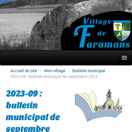
Mon village
Accueil du site
>
Mon village
>
Bulletin municipal
>
2023-09 : bulletin municipal de septembre 2023
Écoles Jeunesse
Culture Loisirs
2023-09 :
Associations
bulletin
Environnement
municipal de
Infos pratiques
septembre