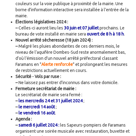
couleurs sur la voie publique à proximité de la mairie. Une
borne d’information interactive sera installée à l’entrée de la
mairie.
Élections législatives 2024 :
–
Celles-ci auront lieu les
30 juin et 07 juillet
prochains. Le
bureau de vote installé en mairie sera
ouvert de 8 h à 18 h
.
Nouvel arrêté sècheresse (18 juin 2024) :
–
Malgré les pluies abondantes de ces derniers mois, le
niveau de l’aquifère Dombes-Sud reste anormalement bas,
d’où l’émission d’un nouvel arrêté préfectoral classant
Faramans en "
Alerte renforcée
" et prolongeant les mesures
de restrictions actuellement en cours.
Sécurité - Vols par ruse :
–
Ne laissez pas entrer d’inconnus dans votre domicile.
Fermeture secrétariat de mairie :
Le secrétariat de mairie sera fermé :
–
les mercredis 24 et 31 juillet 2024
;
–
le mercredi 14 août
;
–
le vendredi 16 août
.
Agenda :
–
samedi 6 juillet 2024 :
les Sapeurs-pompiers de Faramans
organisent une soirée musicale avec restauration, buvette et