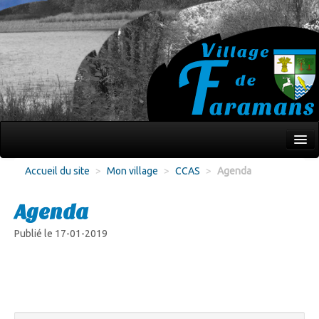
Mon village
Accueil du site
>
Mon village
>
CCAS
>
Agenda
Écoles Jeunesse
Agenda
Culture Loisirs
Publié le 17-01-2019
Associations
Environnement
Infos pratiques