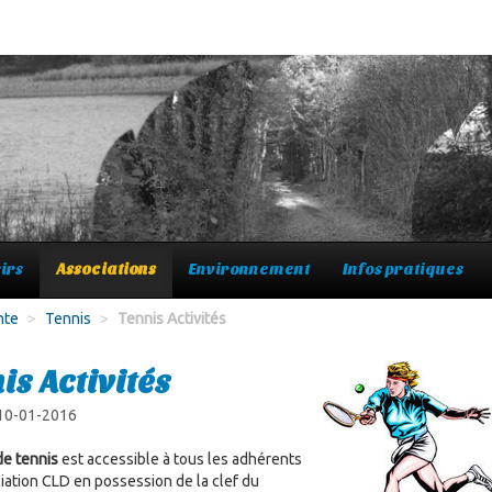
irs
Associations
Environnement
Infos pratiques
nte
>
Tennis
>
Tennis Activités
is Activités
 10-01-2016
de tennis
est accessible à tous les adhérents
ciation CLD en possession de la clef du