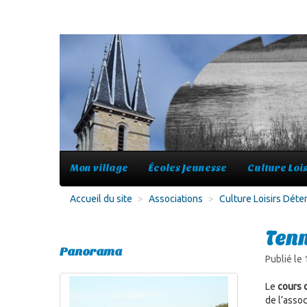
Mon village
Écoles Jeunesse
Culture Lois
Accueil du site
>
Associations
>
Culture Loisirs Déte
Tenn
Panorama
Publié le
Le
cours 
de l’asso