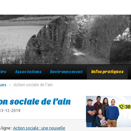
irs
Associations
Environnement
Infos pratiques
ques
>
Action sociale de l’ain
on sociale de l’ain
 13-12-2019
 ligne :
Action sociale : une nouvelle