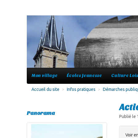
Mon village
Écoles Jeunesse
Culture Lois
Accueil du site
>
Infos pratiques
>
Démarches publi
Acti
Panorama
Publié le
Voir en