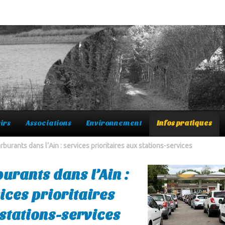
irs
Associations
Environnement
Infos pratiques
rburants dans l’Ain : services prioritaires aux stations-services
urants dans l’Ain :
ices prioritaires
stations-services