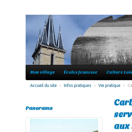
Mon village
Écoles Jeunesse
Culture Lois
Accueil du site
>
Infos pratiques
>
Vie pratique
>
Ca
Carb
Panorama
serv
aux 