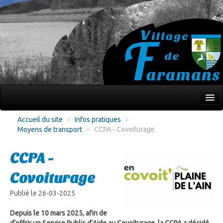
Mon village
Accueil du site
>
Infos pratiques
>
Moyens de transport
>
CCPA - Covoiturage
Écoles Jeunesse
Culture Loisirs
CCPA -
Associations
Covoiturage
Environnement
Publié le 26-03-2025
Infos pratiques
Depuis le 10 mars 2025, afin de