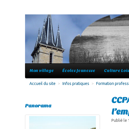
Mon village
Écoles Jeunesse
Culture Lois
Accueil du site
>
Infos pratiques
>
Formation profess
CCPA
Panorama
l’em
Publié le