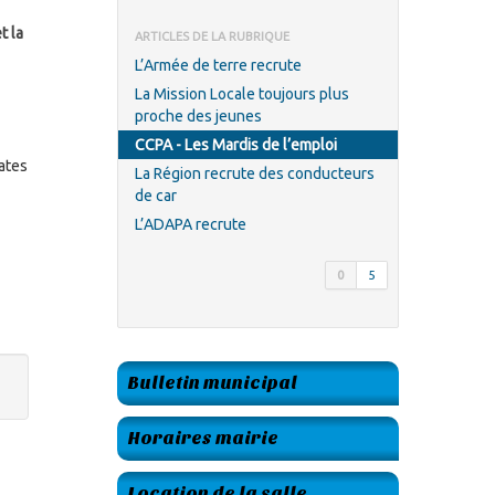
t la
ARTICLES DE LA RUBRIQUE
L’Armée de terre recrute
La Mission Locale toujours plus
proche des jeunes
CCPA - Les Mardis de l’emploi
ates
La Région recrute des conducteurs
de car
L’ADAPA recrute
0
5
Bulletin municipal
Horaires mairie
Location de la salle