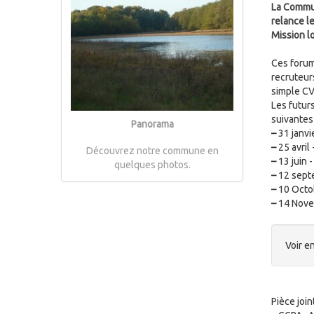
La Commun
relance l
Mission l
Ces forums
recruteur
simple CV
Les futur
suivantes 
Panorama
–
31 janvi
–
25 avril
Découvrez notre commune en
–
13 juin 
quelques photos.
–
12 sept
–
10 Octob
–
14 Nove
Voir en
Pièce join