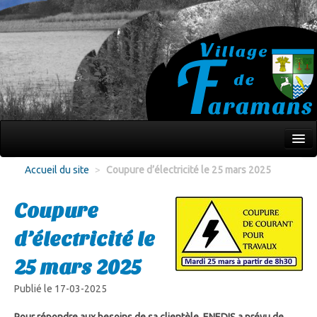
Mon village
Accueil du site
>
Coupure d’électricité le 25 mars 2025
Écoles Jeunesse
Coupure
Culture Loisirs
d’électricité le
Associations
25 mars 2025
Environnement
Publié le 17-03-2025
Infos pratiques