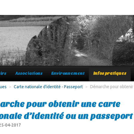
irs
Associations
Environnement
Infos pratiques
ques
>
Carte nationale d’identité - Passeport
>
Démarche pour obtenir u
rche pour obtenir une carte
onale d’identité ou un passeport
 25-04-2017