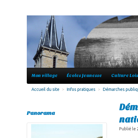
Mon village
Écoles Jeunesse
Culture Lois
Accueil du site
>
Infos pratiques
>
Démarches publi
Déma
Panorama
nati
Publié le