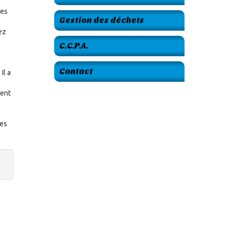
les
Gestion des déchets
ez
C.C.P.A.
Contact
Il a
dent
res