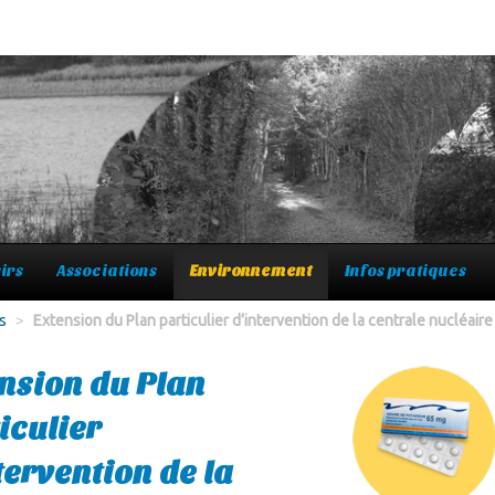
irs
Associations
Environnement
Infos pratiques
s
>
Extension du Plan particulier d’intervention de la centrale nucléair
nsion du Plan
iculier
tervention de la