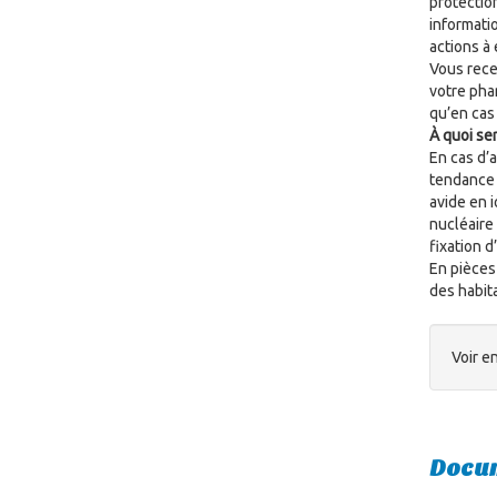
protectio
informatio
actions à
Vous rece
votre phar
qu’en cas 
À quoi ser
En cas d’a
tendance 
avide en i
nucléaire 
fixation d
En pièces
des habit
Voir en
Docum