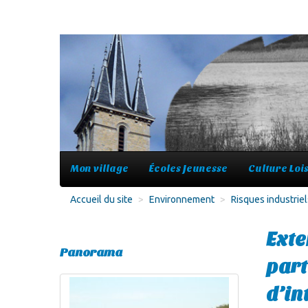
Mon village
Écoles Jeunesse
Culture Lois
Accueil du site
>
Environnement
>
Risques industriel
Exte
Panorama
part
d’in