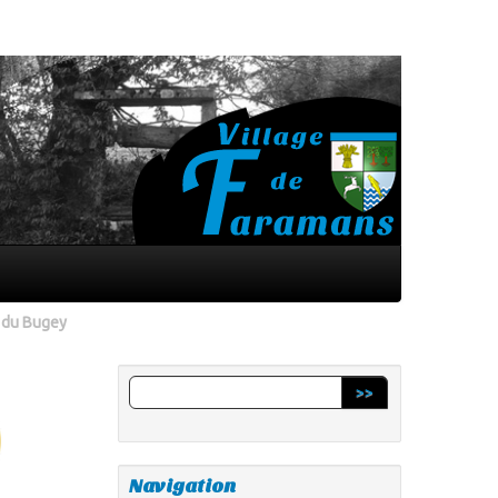
e du Bugey
>>
Navigation