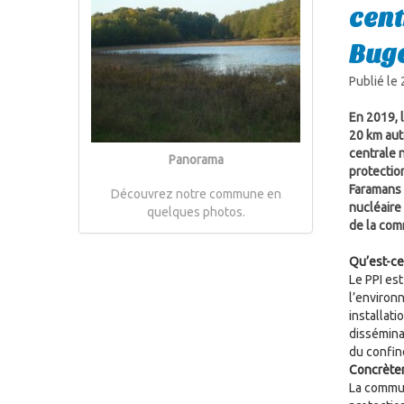
cent
Bug
Publié le
En 2019, l
20 km auto
centrale 
Panorama
protectio
Faramans 
Découvrez notre commune en
nucléaire
quelques photos.
de la co
Qu’est-ce 
Le PPI est
l’environn
installati
dissémina
du confin
Concrètem
La commun