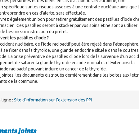
n des personnes et des biens en cas d’accident. Cet automne, une
n spécifique sur les risques associés à une centrale nucléaire ainsi que 
 entreprendre en cas d’alerte, sera effectuée.
vrez également un bon pour retirer gratuitement des pastilles d’iode ch
macien. Ces pastilles seront à stocker par vos soins et ne sont à utiliser
de besoin sur instruction du préfet.
vent les pastilles d’iode ?
ccident nucléaire, de l’iode radioactif peut être rejeté dans l’atmosphère. 
à se fixer dans la thyroïde, une glande endocrine située dans le cou très
ode. La prise préventive de pastilles d’iode lors de la survenue d’un acci
permet de saturer la glande thyroïde en iode normal et d’éviter ainsi la
’iode radioactif pouvant induire un cancer de la thyroïde.
 jointes, les documents distribués dernièrement dans les boites aux lett
ants de la commune.
 ligne :
Site d’information sur l’extension des PPI
ents joints