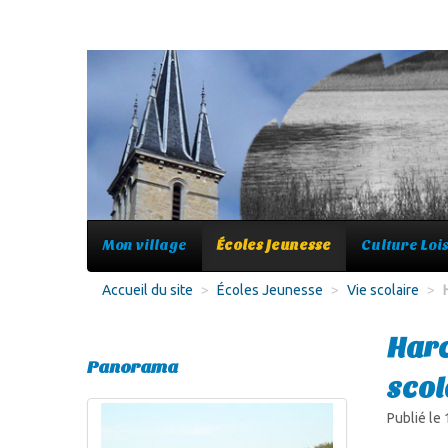
Mon village
Écoles Jeunesse
Culture Lois
Accueil du site
>
Écoles Jeunesse
>
Vie scolaire
>
Harc
Panorama
scol
Publié le