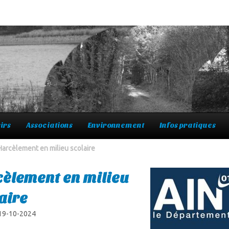
irs
Associations
Environnement
Infos pratiques
Harcèlement en milieu scolaire
èlement en milieu
aire
 19-10-2024