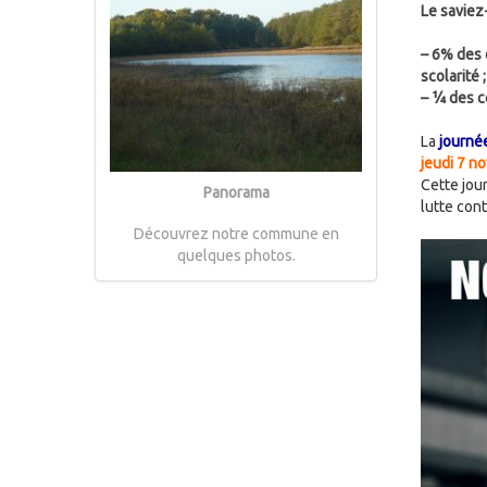
Le saviez
–
6% des é
scolarité ;
–
¼ des co
La
journé
jeudi 7 n
Cette jou
Panorama
lutte con
Découvrez notre commune en
quelques photos.