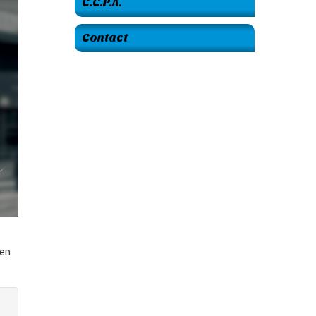
C.C.P.A.
Contact
 en