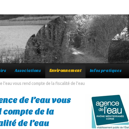
irs
Associations
Environnement
Infos pratiques
e l’eau vous rend compte de la fiscalité de l’eau
ence de l’eau vous
 compte de la
alité de l’eau