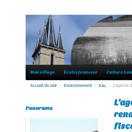
Mon village
Écoles Jeunesse
Culture Lois
Accueil du site
>
Environnement
>
Eau
>
L’agence d
L’ag
Panorama
rend
fisc