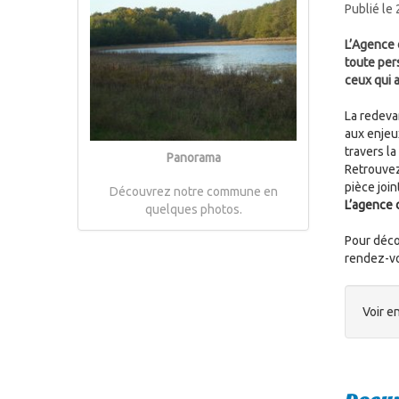
Publié le
L’Agence 
toute pers
ceux qui 
La redeva
aux enjeu
travers la
Panorama
Retrouvez
pièce joint
Découvrez notre commune en
L’agence d
quelques photos.
Pour décou
rendez-vou
Voir en