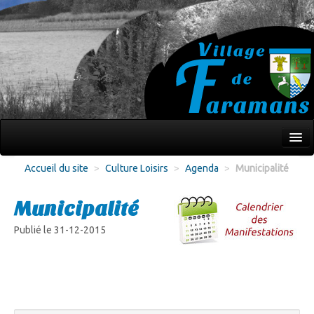
Mon village
Accueil du site
>
Culture Loisirs
>
Agenda
>
Municipalité
Écoles Jeunesse
Municipalité
Culture Loisirs
Publié le 31-12-2015
Associations
Environnement
Infos pratiques