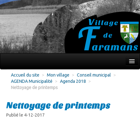
Mon village
Accueil du site
>
Mon village
>
Conseil municipal
>
AGENDA Municipalité
>
Agenda 2018
>
Écoles Jeunesse
Nettoyage de printemps
Culture Loisirs
Nettoyage de printemps
Associations
Publié le 4-12-2017
Environnement
Infos pratiques