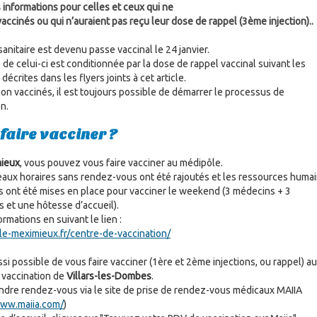
informations pour celles et ceux qui ne
accinés ou qui n’auraient pas reçu leur dose de rappel (3ème injection)..
anitaire est devenu passe vaccinal le 24 janvier.
é de celui-ci est conditionnée par la dose de rappel vaccinal suivant les
décrites dans les flyers joints à cet article.
non vaccinés, il est toujours possible de démarrer le processus de
n.
 faire vacciner ?
ieux
, vous pouvez vous faire vacciner au médipôle.
aux horaires sans rendez-vous ont été rajoutés et les ressources huma
 ont été mises en place pour vacciner le weekend (3 médecins + 3
s et une hôtesse d’accueil).
ormations en suivant le lien :
ille-meximieux.fr/centre-de-vaccination/
ssi possible de vous faire vacciner (1ère et 2ème injections, ou rappel) au
 vaccination de
Villars-les-Dombes
.
rendre rendez-vous via le site de prise de rendez-vous médicaux MAIIA
www.maiia.com/
)