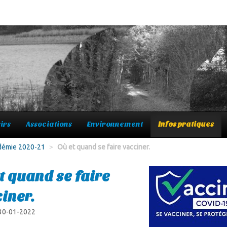
irs
Associations
Environnement
Infos pratiques
ndémie 2020-21
>
Où et quand se faire vacciner.
t quand se faire
iner.
 30-01-2022