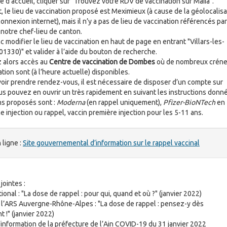
e d’accueil, cliquer sur "Trouvez votre RDV de vaccination sur Maiia".
t, le lieu de vaccination proposé est Meximieux (à cause de la géolocalisa
onnexion internet), mais il n’y a pas de lieu de vaccination référencés par
 notre chef-lieu de canton.
nc modifier le lieu de vaccination en haut de page en entrant "Villars-les-
1330)" et valider à l’aide du bouton de recherche.
 alors accès au
Centre de vaccination de Dombes
où de nombreux crén
tion sont (à l’heure actuelle) disponibles.
oir prendre rendez-vous, il est nécessaire de disposer d’un compte sur
us pouvez en ouvrir un très rapidement en suivant les instructions donn
ns proposés sont :
Moderna
(en rappel uniquement),
Pfizer-BioNTech
en
 injection ou rappel, vaccin première injection pour les 5-11 ans.
 ligne :
Site gouvernemental d’information sur le rappel vaccinal
jointes :
ional : "La dose de rappel : pour qui, quand et où ?" (janvier 2022)
 l’ARS Auvergne-Rhône-Alpes : "La dose de rappel : pensez-y dès
 !" (janvier 2022)
’information de la préfecture de l’Ain COVID-19 du 31 janvier 2022