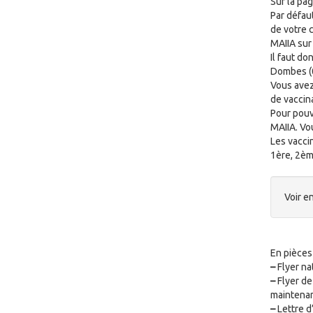
Sur la pag
Par défau
de votre c
MAIIA sur
Il faut do
Dombes (0
Vous avez
de vaccina
Pour pouv
MAIIA. Vo
Les vacci
1ère, 2ème
Voir en
En pièces 
–
Flyer nat
–
Flyer de
maintenant
–
Lettre d