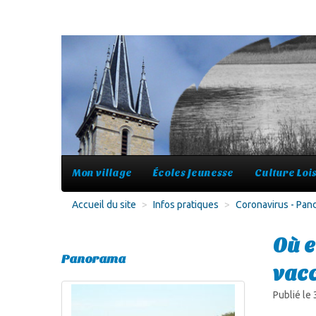
Mon village
Écoles Jeunesse
Culture Lois
Accueil du site
>
Infos pratiques
>
Coronavirus - Pa
Où e
Panorama
vacc
Publié le