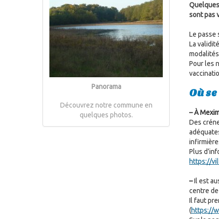
Quelques 
sont pas v
Le passe s
La validit
modalités 
Pour les 
vaccinatio
Panorama
Où se
Découvrez notre commune en
–
À Mexim
quelques photos.
Des créne
adéquates
infirmière
Plus d’inf
https://v
–
Il est au
centre de
Il faut p
(
https://