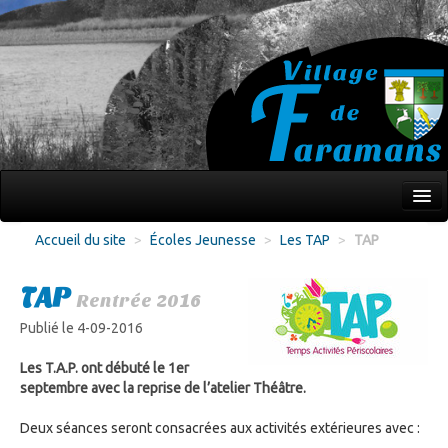
Mon village
Accueil du site
>
Écoles Jeunesse
>
Les TAP
>
TAP
Écoles Jeunesse
TAP
Rentrée 2016
Culture Loisirs
Publié le 4-09-2016
Associations
Les T.A.P. ont débuté le 1er
Environnement
septembre avec la reprise de l’atelier Théâtre.
Infos pratiques
Deux séances seront consacrées aux activités extérieures avec :