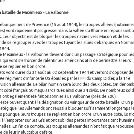
ne.
a bataille de Meximieux - La Valbonne
débarquement de Provence (15 août 1944), les troupes alliées (notamme
es) vont rapidement progresser dans la vallée du Rhône en repoussant l
. Leur objectif est de bloquer les troupes nazies vers Macon et de les
de se regrouper avec les troupes fuyant les alliés débarqués en Norma
 1944.
e Meximieux - la Valbonne devient donc un passage stratégique pour le
qui vont s’efforcer de ralentir les américains afin de permettre à leurs
e se replier en bon ordre.
ts vont durer du 31 août au 02 septembre 1944 et verront s’opposer de
9e régiment d’infanterie US épaulés par les FFI du Camp Didier, à la 11e
vision allemande. Le bilan humain sera lourd des deux côtés. On dénom
 côté français 50 maquisards tués ainsi que 24 civils. De nombreux sold
s ont également été fait prisonnier à La Valbonne (près de 200).
reste ouvert quant à la désignation du vainqueur de cette bataille. D’un p
ratégique, les Allemands ont réussi à bloquer suffisamment longtemps l
 pour que leurs troupes se replient en bon ordre. D’un autre côté, ils n’
i à l’emporter sur les GI’s et ont subi des pertes importantes tant humain
ielles. En fin de compte, les troupes allemandes n’ont fait que repousse
e de leur inéluctable défaite.