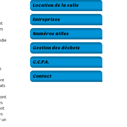
Location de la salle
Entreprises
nt
es
Numéros utiles
ndie
Gestion des déchets
s
C.C.P.A.
s
Contact
bre
ats
oint
es
ont
es
r un