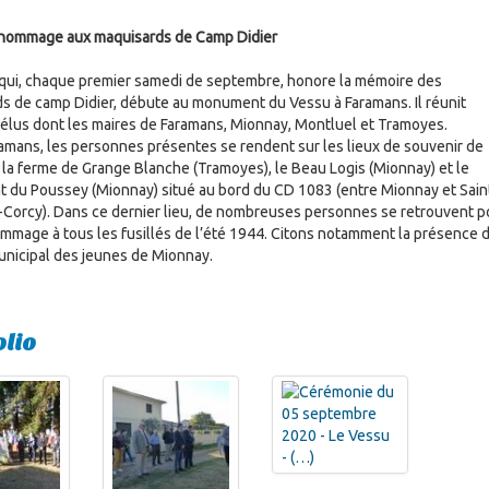
’hommage aux maquisards de Camp Didier
t qui, chaque premier samedi de septembre, honore la mémoire des
s de camp Didier, débute au monument du Vessu à Faramans. Il réunit
 élus dont les maires de Faramans, Mionnay, Montluel et Tramoyes.
amans, les personnes présentes se rendent sur les lieux de souvenir de
 la ferme de Grange Blanche (Tramoyes), le Beau Logis (Mionnay) et le
du Poussey (Mionnay) situé au bord du CD 1083 (entre Mionnay et Sain
Corcy). Dans ce dernier lieu, de nombreuses personnes se retrouvent p
mmage à tous les fusillés de l’été 1944. Citons notamment la présence 
unicipal des jeunes de Mionnay.
olio