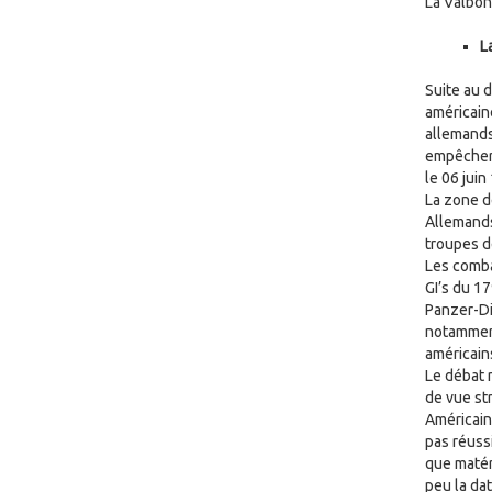
La Valbon
L
Suite au 
américain
allemands
empêcher 
le 06 juin
La zone d
Allemands 
troupes d
Les comba
GI’s du 17
Panzer-Di
notamment
américain
Le débat 
de vue st
Américains
pas réuss
que matér
peu la dat