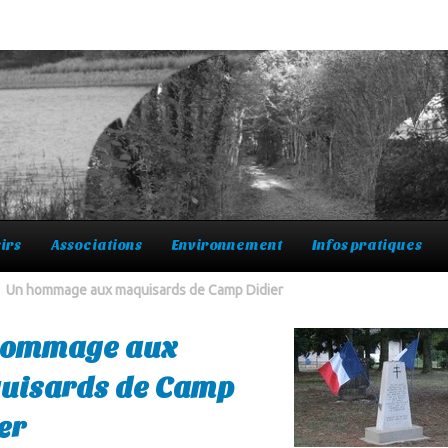
irs
Associations
Environnement
Infos pratiques
Un hommage aux maquisards de Camp Didier
hommage aux
uisards de Camp
er