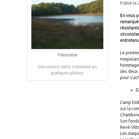
Publié le
En vous p
remarqué 
résistant
circonsta
entretenu
Le premie
Panorama
maquisard
hommage p
Découvrez notre commune en
des deux 
quelques photos.
pour s’a
C
Camp Didi
sur la co
Chambonne
Son fonda
René Vitt
Les maqui