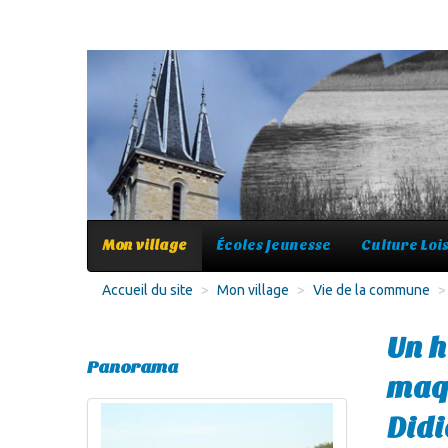
Mon village
Écoles Jeunesse
Culture Lois
Accueil du site
>
Mon village
>
Vie de la commune
>
Un 
Panorama
maq
Didi