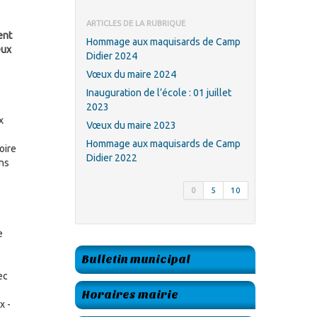
ARTICLES DE LA RUBRIQUE
ent
Hommage aux maquisards de Camp
eux
Didier 2024
Vœux du maire 2024
Inauguration de l’école : 01 juillet
2023
x
Vœux du maire 2023
Hommage aux maquisards de Camp
oire
Didier 2022
ns
0
5
10
e
Bulletin municipal
ec
Horaires mairie
x -