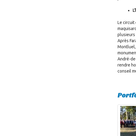
L
Le circui
maquisard
plusieurs
Après Far
Montluel,
monument 
André-de-
rendre ho
conseil m
Portf