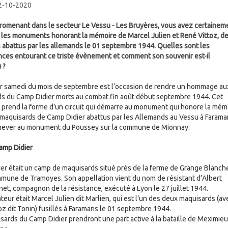
 2-10-2020
romenant dans le secteur Le Vessu - Les Bruyères, vous avez certainem
les monuments honorant la mémoire de Marcel Julien et René Vittoz, d
s abattus par les allemands le 01 septembre 1944. Quelles sont les
nces entourant ce triste évènement et comment son souvenir est-il
 ?
r samedi du mois de septembre est l’occasion de rendre un hommage au
s du Camp Didier morts au combat fin août début septembre 1944. Cet
rend la forme d’un circuit qui démarre au monument qui honore la mém
maquisards de Camp Didier abattus par les Allemands au Vessu à Farama
chever au monument du Poussey sur la commune de Mionnay.
amp Didier
er était un camp de maquisards situé près de la ferme de Grange Blanch
mmune de Tramoyes. Son appellation vient du nom de résistant d’Albert
t, compagnon de la résistance, exécuté à Lyon le 27 juillet 1944.
teur était Marcel Julien dit Marlien, qui est l’un des deux maquisards (av
oz dit Tonin) fusillés à Faramans le 01 septembre 1944.
sards du Camp Didier prendront une part active à la bataille de Meximieu