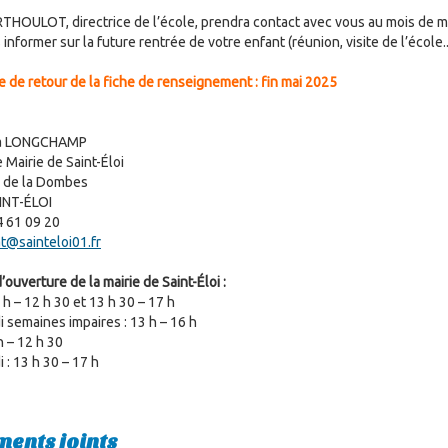
THOULOT, directrice de l’école, prendra contact avec vous au mois de m
informer sur la future rentrée de votre enfant (réunion, visite de l’école...
te de retour de la fiche de renseignement : fin mai 2025
ra LONGCHAMP
 Mairie de Saint-Éloi
 de la Dombes
INT-ÉLOI
4 61 09 20
at@sainteloi01.fr
’ouverture de la mairie de Saint-Éloi :
 h – 12 h 30 et 13 h 30 – 17 h
 semaines impaires : 13 h – 16 h
h – 12 h 30
 : 13 h 30 – 17 h
ents joints