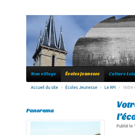
Mon village
Écoles Jeunesse
Culture Lois
Accueil du site
>
Écoles Jeunesse
>
Le RPI
>
Votre 
Votr
Panorama
l’éc
Publié le