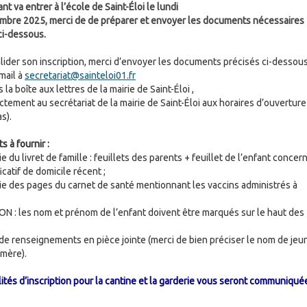
nt va entrer à l’école de Saint-Éloi le lundi
mbre 2025, merci de de préparer et envoyer les documents nécessaires
ci-dessous.
alider son inscription, merci d’envoyer les documents précisés ci-dessous
mail à
secretariat@sainteloi01.fr
 la boîte aux lettres de la mairie de Saint-Éloi ,
ectement au secrétariat de la mairie de Saint-Éloi aux horaires d’ouverture
as).
 à fournir :
 du livret de famille : feuillets des parents + feuillet de l’enfant concern
icatif de domicile récent ;
e des pages du carnet de santé mentionnant les vaccins administrés à
N : les nom et prénom de l’enfant doivent être marqués sur le haut des
 de renseignements en pièce jointe (merci de bien préciser le nom de jeu
a mère).
ités d’inscription pour la cantine et la garderie vous seront communiqué