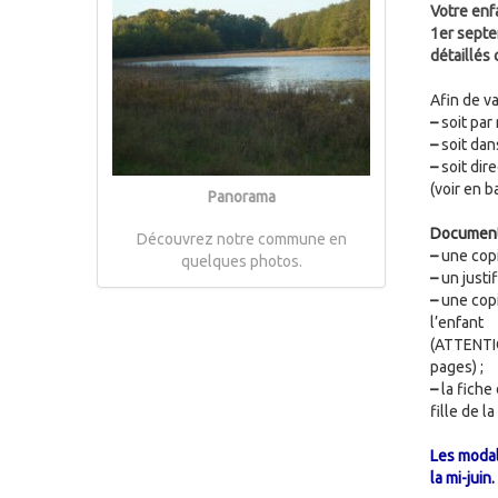
Votre enfa
1er septe
détaillés 
Afin de v
–
soit par 
–
soit dans
–
soit dir
(voir en b
Panorama
Documents
Découvrez notre commune en
–
une copie
quelques photos.
–
un justif
–
une copi
l’enfant
(ATTENTIO
pages) ;
–
la fiche
fille de l
Les modal
la mi-juin.