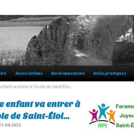
irs
Associations
Environnement
Infos pratiques
enfant va entrer à l’école de Saint-Éloi...
e enfant va entrer à
ole de Saint-Éloi...
 11-04-2025