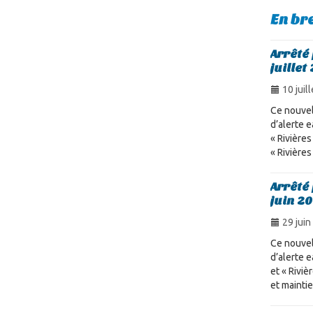
En br
Arrêté
juillet
10 juill
Ce nouvel
d’alerte e
« Rivière
« Rivière
Arrêté
juin 2
29 juin
Ce nouvel
d’alerte e
et « Riviè
et mainti