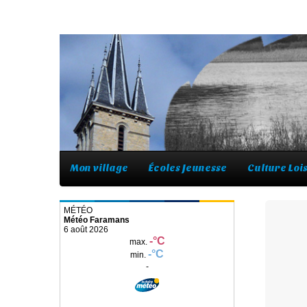
Mon village
Écoles Jeunesse
Culture Lois
Météo Faramans