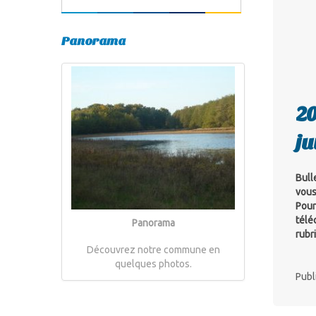
Panorama
20
ju
Bull
vous
Pour
télé
Panorama
rubr
Découvrez notre commune en
quelques photos.
Publ