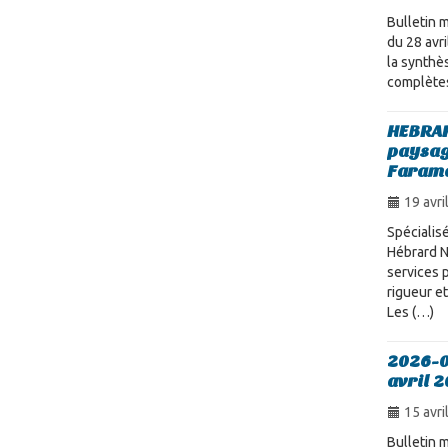
Bulletin m
du 28 avr
la synthè
complètes
HEBRAR
paysag
Faram
19 avri
Spécialisé
Hébrard N
services 
rigueur et
Les (…)
2026-0
avril 
15 avri
Bulletin m