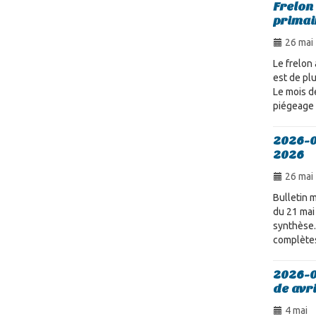
Frelon 
primai
26 mai
Le frelon 
est de pl
Le mois de
piégeage 
2026-0
2026
26 mai
Bulletin m
du 21 mai
synthèse.
complètes
2026-0
de avr
4 mai