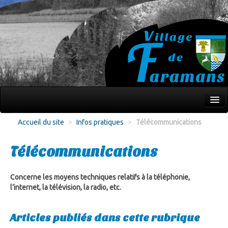
Mon village
Accueil du site
>
Infos pratiques
>
Télécommunications
Écoles Jeunesse
Télécommunications
Culture Loisirs
Associations
Concerne les moyens techniques relatifs à la téléphonie,
l’internet, la télévision, la radio, etc.
Environnement
Articles publiés dans cette rubrique
Infos pratiques