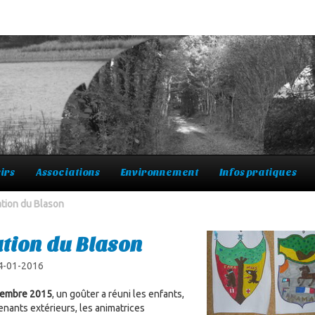
irs
Associations
Environnement
Infos pratiques
tion du Blason
tion du Blason
 4-01-2016
cembre 2015
, un goûter a réuni les enfants,
enants extérieurs, les animatrices