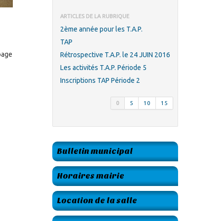
ARTICLES DE LA RUBRIQUE
2ème année pour les T.A.P.
TAP
 page
Rétrospective T.A.P. le 24 JUIN 2016
Les activités T.A.P. Période 5
Inscriptions TAP Période 2
0
5
10
15
Bulletin municipal
Horaires mairie
Location de la salle