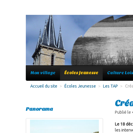
Mon village
Écoles Jeunesse
Culture Lois
Accueil du site
>
Écoles Jeunesse
>
Les TAP
>
Créa
Créa
Panorama
Publié le
Le 18 dé
les interv