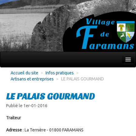
Mon village
Accueil du site
>
Infos pratiques
>
Artisans et entreprises
>
LE PALAIS GOURMAND
Écoles Jeunesse
Culture Loisirs
LE PALAIS GOURMAND
Associations
Publié le 1er-01-2016
Environnement
Traiteur
Infos pratiques
Adresse
: La Ternière - 01800 FARAMANS