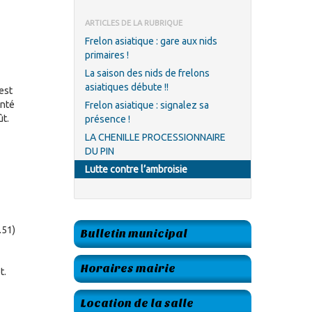
ARTICLES DE LA RUBRIQUE
Frelon asiatique : gare aux nids
primaires !
La saison des nids de frelons
asiatiques débute !!
’est
anté
Frelon asiatique : signalez sa
ût.
présence !
LA CHENILLE PROCESSIONNAIRE
DU PIN
Lutte contre l’ambroisie
.51)
Bulletin municipal
Horaires mairie
t.
Location de la salle