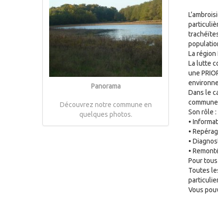
L’ambroisi
particuliè
trachéïte
populatio
La région
La lutte c
une PRIOR
environnem
Panorama
Dans le c
commune
Découvrez notre commune en
Son rôle :
quelques photos.
• Informat
• Repérag
• Diagnos
• Remonté
Pour tous
Toutes le
particulie
Vous pouv