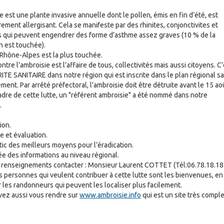
e est une plante invasive annuelle dont le pollen, émis en fin d’été, est
rement allergisant. Cela se manifeste par des rhinites, conjonctivites et
s qui peuvent engendrer des forme d’asthme assez graves (10 % de la
n est touchée).
 Rhône-Alpes est la plus touchée.
ontre l’ambroisie est l’affaire de tous, collectivités mais aussi citoyens. C
ITE SANITAIRE dans notre région qui est inscrite dans le plan régional s
ent. Par arrêté préfectoral, l’ambroisie doit être détruite avant le 15 ao
adre de cette lutte, un "référent ambroisie" a été nommé dans notre
.
ion.
e et évaluation.
tic des meilleurs moyens pour l’éradication.
e des informations au niveau régional.
 renseignements contacter : Monsieur Laurent COTTET (Tél:06.78.18.18
s personnes qui veulent contribuer à cette lutte sont les bienvenues, en
r les randonneurs qui peuvent les localiser plus facilement.
ez aussi vous rendre sur
www.ambroisie.info
qui est un site très comple