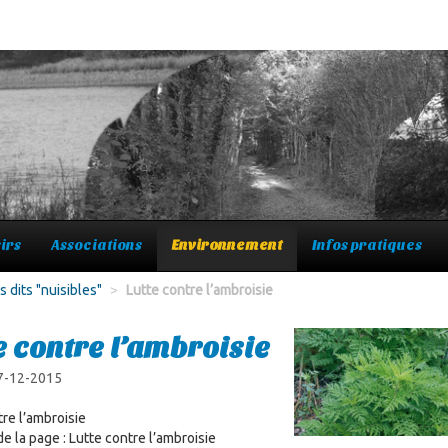
irs
Associations
Environnement
Infos pratiques
 dits "nuisibles"
>
Lutte contre l’ambroisie
e contre l’ambroisie
 7-12-2015
tre l’ambroisie
e la page : Lutte contre l’ambroisie