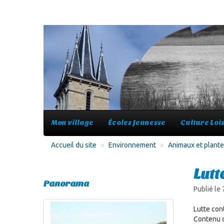
Mon village
Écoles Jeunesse
Culture Lois
Accueil du site
>
Environnement
>
Animaux et plantes
Lutt
Panorama
Publié le
Lutte con
Contenu d