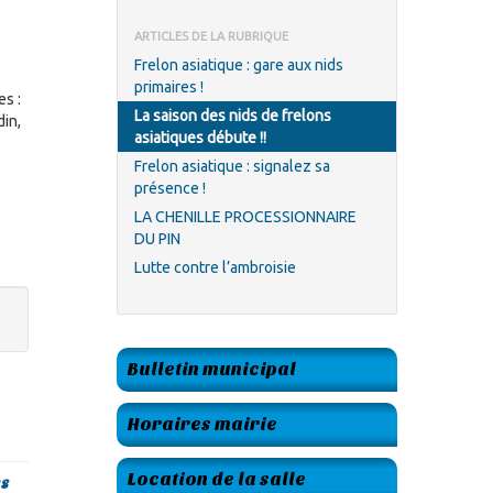
ARTICLES DE LA RUBRIQUE
Frelon asiatique : gare aux nids
primaires !
es :
La saison des nids de frelons
din,
asiatiques débute !!
Frelon asiatique : signalez sa
présence !
LA CHENILLE PROCESSIONNAIRE
DU PIN
Lutte contre l’ambroisie
Bulletin municipal
Horaires mairie
Location de la salle
es