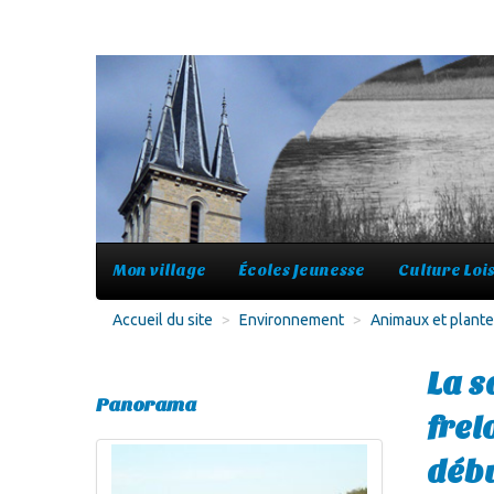
Mon village
Écoles Jeunesse
Culture Lois
Accueil du site
>
Environnement
>
Animaux et plantes
La s
Panorama
frel
débu