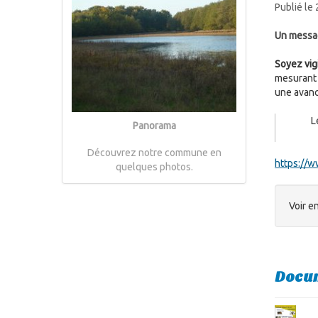
Publié le
Un messa
Soyez vig
mesurant 
une avanc
L
Panorama
Découvrez notre commune en
https://w
quelques photos.
Voir en
Docum