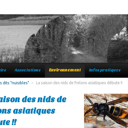
irs
Associations
Environnement
Infos pratiques
 dits "nuisibles"
>
La saison des nids de frelons asiatiques débute !!
aison des nids de
ons asiatiques
te !!