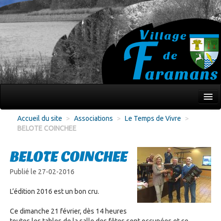
Mon village
Accueil du site
>
Associations
>
Le Temps de Vivre
>
BELOTE COINCHEE
Écoles Jeunesse
Culture Loisirs
BELOTE COINCHEE
Associations
Publié le 27-02-2016
Environnement
L’édition 2016 est un bon cru.
Infos pratiques
Ce dimanche 21 février, dès 14 heures