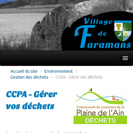
Mon village
Accueil du site
>
Environnement
>
Gestion des déchets
>
CCPA - Gérer vos déchets
Écoles Jeunesse
Culture Loisirs
CCPA - Gérer
Associations
vos déchets
Environnement
Infos pratiques