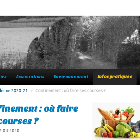
irs
Associations
Environnement
Infos pratiques
ndémie 2020-21
>
Confinement : où faire ses courses ?
inement : où faire
courses ?
 2-04-2020