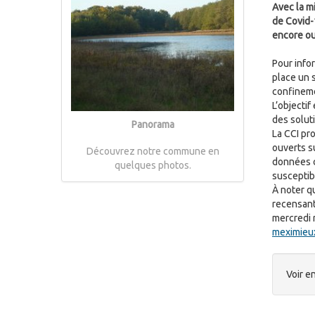
Avec la m
de Covid-
encore ou
Pour info
place un 
confineme
L’objectif
des soluti
Panorama
La CCI pr
ouverts s
Découvrez notre commune en
données c
quelques photos.
susceptib
À noter q
recensant
mercredi 
meximieux
Voir en