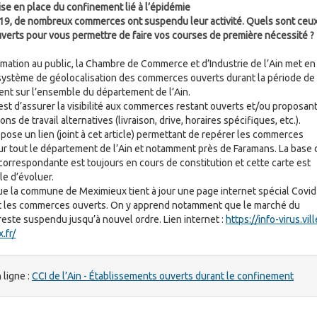
ise en place du confinement lié à l’épidémie
19, de nombreux commerces ont suspendu leur activité. Quels sont ceu
verts pour vous permettre de faire vos courses de première nécessité ?
rmation au public, la Chambre de Commerce et d’Industrie de l’Ain met en
système de géolocalisation des commerces ouverts durant la période de
nt sur l’ensemble du département de l’Ain.
 est d’assurer la visibilité aux commerces restant ouverts et/ou proposan
ons de travail alternatives (livraison, drive, horaires spécifiques, etc.).
opose un lien (joint à cet article) permettant de repérer les commerces
ur tout le département de l’Ain et notamment près de Faramans. La base 
orrespondante est toujours en cours de constitution et cette carte est
le d’évoluer.
ue la commune de Meximieux tient à jour une page internet spécial Covi
 les commerces ouverts. On y apprend notamment que le marché du
reste suspendu jusqu’à nouvel ordre. Lien internet :
https://info-virus.vill
.fr/
 ligne :
CCI de l’Ain - Établissements ouverts durant le confinement