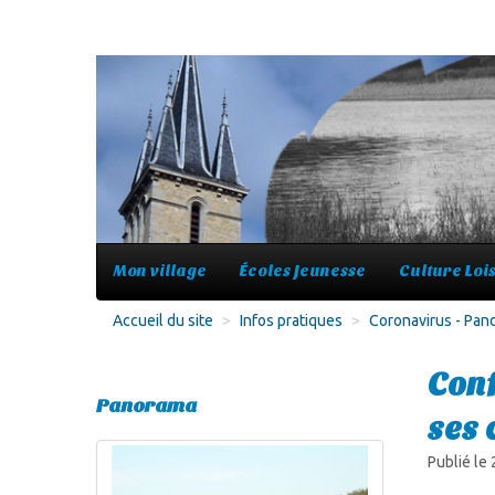
Mon village
Écoles Jeunesse
Culture Lois
Accueil du site
>
Infos pratiques
>
Coronavirus - Pa
Conf
Panorama
ses 
Publié le