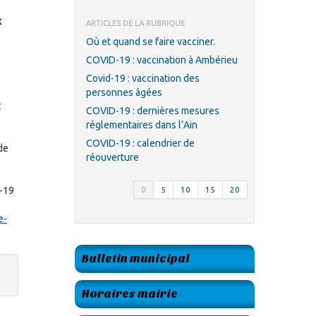
x
ARTICLES DE LA RUBRIQUE
Où et quand se faire vacciner.
COVID-19 : vaccination à Ambérieu
Covid-19 : vaccination des
personnes âgées
t
COVID-19 : dernières mesures
réglementaires dans l’Ain
COVID-19 : calendrier de
de
réouverture
d-19
0
5
10
15
20
e-
Bulletin municipal
Horaires mairie