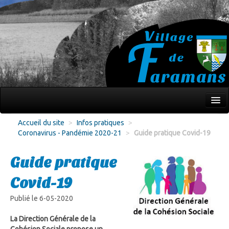
Mon village
Accueil du site
>
Infos pratiques
>
Coronavirus - Pandémie 2020-21
>
Guide pratique Covid-19
Écoles Jeunesse
Culture Loisirs
Guide pratique
Associations
Covid-19
Environnement
Publié le 6-05-2020
Infos pratiques
La Direction Générale de la