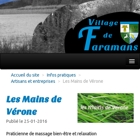
Mon village
Accueil du site
>
Infos pratiques
>
Artisans et entreprises
>
Les Mains de Vérone
Écoles Jeunesse
Culture Loisirs
Les Mains de
Associations
Vérone
Environnement
Publié le 25-01-2016
Infos pratiques
Praticienne de massage bien-être et relaxation