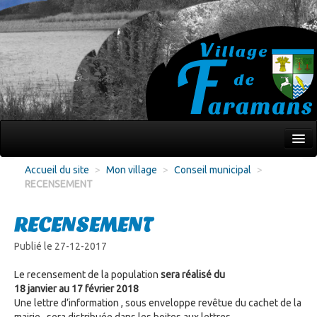
Mon village
Accueil du site
>
Mon village
>
Conseil municipal
>
RECENSEMENT
Écoles Jeunesse
Culture Loisirs
RECENSEMENT
Associations
Publié le 27-12-2017
Environnement
Le recensement de la population
sera réalisé du
18 janvier au 17 février 2018
Infos pratiques
Une lettre d’information , sous enveloppe revêtue du cachet de la