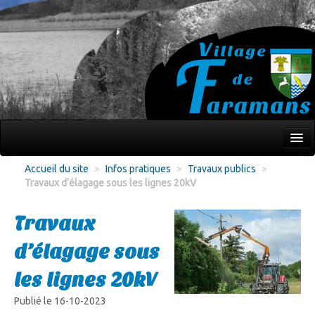
Mon village
Accueil du site
>
Infos pratiques
>
Travaux publics
>
Travaux d’élagage sous les lignes 20kV
Écoles Jeunesse
Culture Loisirs
Travaux
Associations
d’élagage sous
Environnement
les lignes 20kV
Infos pratiques
Publié le 16-10-2023