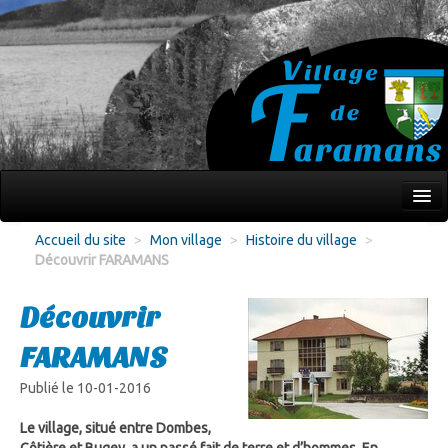
Mon village
Accueil du site
>
Mon village
>
Histoire du village
>
Découvrir FARAMANS
Écoles Jeunesse
Culture Loisirs
Découvrir
Associations
FARAMANS
Environnement
Publié le 10-01-2016
Infos pratiques
Le village, situé entre Dombes,