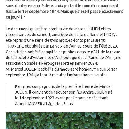
secteur du Vessu (chemin des Bruyères entre autre), vous avez
sans doute remarqué deux croix portant le nom d’un maquisard
fusillé le 1er septembre 1944. Mais que s’est-il passé exactement
ce jour-là ?
Le document qui suit relatant la vie de Marcel JULIEN et les
circonstances de sa mort, ainsi que de celle de René VITTOZ, a
été repris d’une série de trois articles écrits par Laurent
TRONCHE et publiés par La Voix de l’Ain au cours de l’été 2023.
Ces articles ont été compilés et publiés dans le n°41 de la revue
de la Société d’Histoire et d’Archéologie de la Plaine de l’Ain (une
association basée à Pérouges) sorti en janvier 2024.
M. Marcel JULIEN, petit-fils du maquisard homonyme tué le 1er
septembre 1944, a tenu à rajouter l’information suivante :
Parmi les compagnons de la première heure de Marcel
JULIEN, il convient de rajouter son fils André JULIEN né
le 14 septembre 1923 ayant pris le nom de résistant
Albert JANVIER à l’âge de 17 ans.