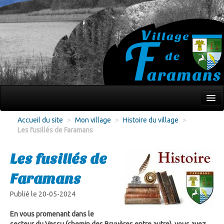
Mon village
Accueil du site
>
Mon village
>
Histoire du village
>
Les fusillés de Faramans
Écoles Jeunesse
Culture Loisirs
Les fusillés de
Associations
Faramans
Environnement
Publié le 20-05-2024
Infos pratiques
En vous promenant dans le