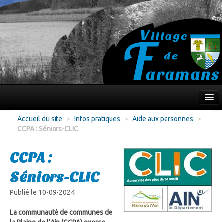
Mon village
Accueil du site
>
Infos pratiques
>
Aide aux personnes
>
CCPA : Séniors-CLIC
Écoles Jeunesse
Culture Loisirs
CCPA :
Associations
Séniors-CLIC
Environnement
Publié le 10-09-2024
Infos pratiques
La communauté de communes de