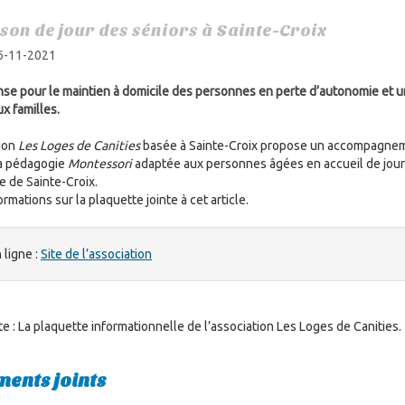
son de jour des séniors à Sainte-Croix
 6-11-2021
se pour le maintien à domicile des personnes en perte d’autonomie et u
x familles.
tion
Les Loges de Canities
basée à Sainte-Croix propose un accompagne
 la pédagogie
Montessori
adaptée aux personnes âgées en accueil de jour
e de Sainte-Croix.
ormations sur la plaquette jointe à cet article.
 ligne :
Site de l’association
te : La plaquette informationnelle de l’association Les Loges de Canities.
ents joints