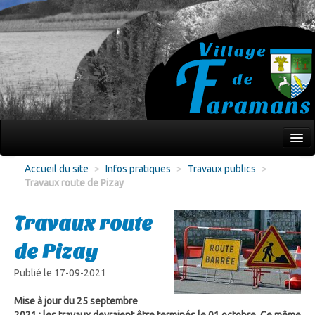
Mon village
Accueil du site
>
Infos pratiques
>
Travaux publics
>
Travaux route de Pizay
Écoles Jeunesse
Culture Loisirs
Travaux route
Associations
de Pizay
Environnement
Publié le 17-09-2021
Infos pratiques
Mise à jour du 25 septembre